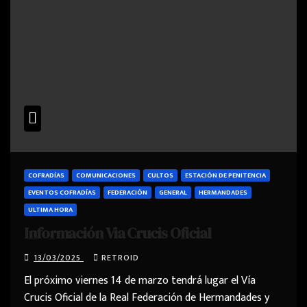
COFRADÍAS
COMUNICACIONES
CULTOS
ESTACIÓN DE PENITENCIA
EVENTOS COFRADÍAS
FEDERACIÓN
GENERAL
HERMANDADES
ULTIMA HORA
Información Via Crucis Oficial
13/03/2025
RETROID
El próximo viernes 14 de marzo tendrá lugar el Vía
Crucis Oficial de la Real Federación de Hermandades y