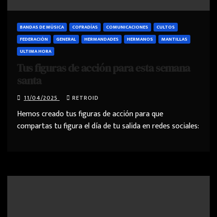
BANDAS DE MÚSICA
COFRADÍAS
COMUNICACIONES
CULTOS
FEDERACIÓN
GENERAL
HERMANDADES
HERMANOS
MANTILLAS
ULTIMA HORA
Tus figuras de acción para esta semana
santa
11/04/2025
RETROID
Hemos creado tus figuras de acción para que
compartas tu figura el día de tu salida en redes sociales: