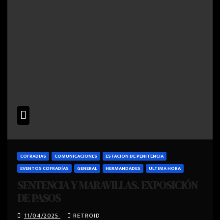
COFRADÍAS
COMUNICACIONES
ESTACIÓN DE PENITENCIA
EVENTOS COFRADÍAS
GENERAL
HERMANDADES
ULTIMA HORA
SENTENCIA Y MARAVILLAS. EXPOSICIÓN
DE PASOS
11/04/2025
RETROID