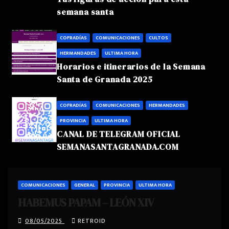
semana santa
COFRADÍAS
COMUNICACIONES
CULTOS
HERMANDADES
ULTIMA HORA
Horarios e itinerarios de la Semana
Santa de Granada 2025
COFRADÍAS
COMUNICACIONES
HERMANDADES
PROVINCIA
ULTIMA HORA
CANAL DE TELEGRAM OFICIAL
SEMANASANTAGRANADA.COM
COMUNICACIONES
GENERAL
PROVINCIA
ULTIMA HORA
HABEMUS PAPAM – LEÓN XIV
08/05/2025
RETROID