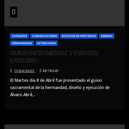
COFRADÍAS
COMUNICACIONES
ESTACIÓN DE PENITENCIA
GENERAL
HERMANDADES
ULTIMA HORA
GUION SACRAMENTAL Y FAROLES
LANZADA
11/04/2025
RETROID
El Martes día 8 de Abril fue presentado el guion
sacramental de la hermandad, diseño y ejecución de
Álvaro Abril;…