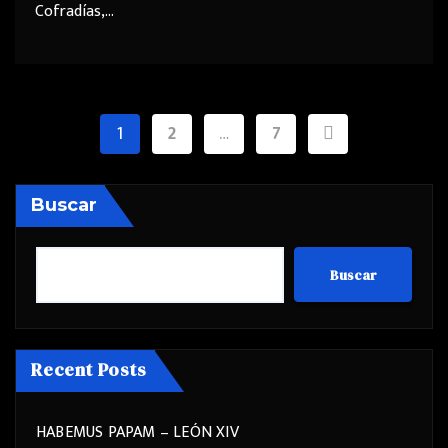
Cofradías,…
Paginación
1
2
…
7
de
entradas
Buscar
Buscar
Recent Posts
HABEMUS PAPAM – LEÓN XIV