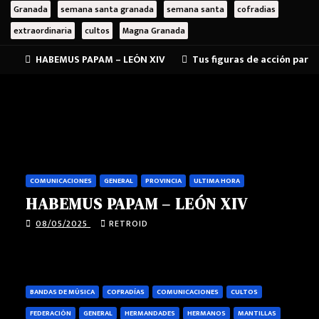
Granada
semana santa granada
semana santa
cofradias
extraordinaria
cultos
Magna Granada
HABEMUS PAPAM – LEÓN XIV
Tus figuras de acción para
COMUNICACIONES
GENERAL
PROVINCIA
ULTIMA HORA
HABEMUS PAPAM – LEÓN XIV
08/05/2025
RETROID
BANDAS DE MÚSICA
COFRADÍAS
COMUNICACIONES
CULTOS
FEDERACIÓN
GENERAL
HERMANDADES
HERMANOS
MANTILLAS