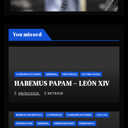
You missed
COMUNICACIONES
GENERAL
PROVINCIA
ULTIMA HORA
HABEMUS PAPAM – LEÓN XIV
08/05/2025
RETROID
BANDAS DE MÚSICA
COFRADÍAS
COMUNICACIONES
CULTOS
FEDERACIÓN
GENERAL
HERMANDADES
HERMANOS