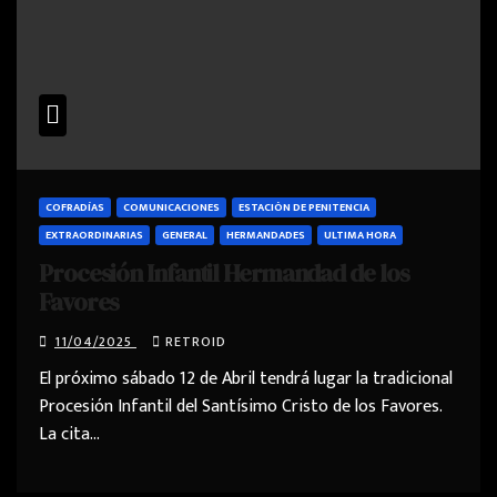
COFRADÍAS
COMUNICACIONES
ESTACIÓN DE PENITENCIA
EXTRAORDINARIAS
GENERAL
HERMANDADES
ULTIMA HORA
Procesión Infantil Hermandad de los
Favores
11/04/2025
RETROID
El próximo sábado 12 de Abril tendrá lugar la tradicional
Procesión Infantil del Santísimo Cristo de los Favores.
La cita…