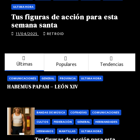
ULTIMA HORA
Tus figuras de acción para esta
semana santa
11/04/2025
RETROID
Últimas
Populares
Tendencias
COMUNICACIONES
GENERAL
PROVINCIA
ULTIMA HORA
HABEMUS PAPAM – LEÓN XIV
BANDAS DE MÚSICA
COFRADÍAS
COMUNICACIONES
CULTOS
FEDERACIÓN
GENERAL
HERMANDADES
HERMANOS
MANTILLAS
ULTIMA HORA
Tus figuras de acción para esta