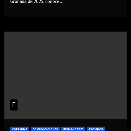
Granada de 2025, conoce…
COFRADÍAS
COMUNICACIONES
HERMANDADES
PROVINCIA