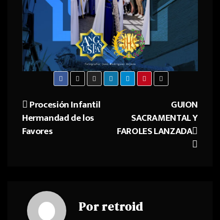
Procesión Infantil
GUION
Navegación
Hermandad de los
SACRAMENTAL Y
de
Favores
FAROLES LANZADA
entradas
Por
retroid