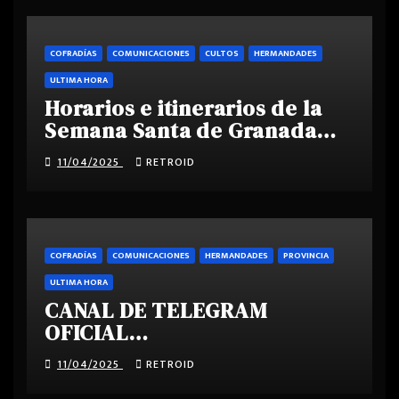
COFRADÍAS
COMUNICACIONES
CULTOS
HERMANDADES
ULTIMA HORA
Horarios e itinerarios de la
Semana Santa de Granada
2025
11/04/2025
RETROID
COFRADÍAS
COMUNICACIONES
HERMANDADES
PROVINCIA
ULTIMA HORA
CANAL DE TELEGRAM
OFICIAL
SEMANASANTAGRANADA.COM
11/04/2025
RETROID