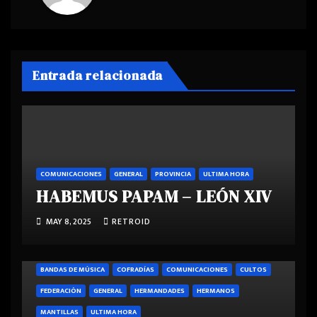
Entrada relacionada
COMUNICACIONES
GENERAL
PROVINCIA
ULTIMA HORA
HABEMUS PAPAM – LEÓN XIV
MAY 8, 2025
RETROID
BANDAS DE MÚSICA
COFRADÍAS
COMUNICACIONES
CULTOS
FEDERACIÓN
GENERAL
HERMANDADES
HERMANOS
MANTILLAS
ULTIMA HORA