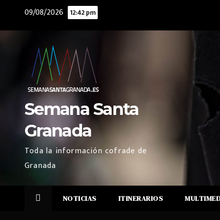
Saltar
09/08/2026
12:42 pm
al
contenido
Semana Santa
Granada
Toda la información cofrade de
Granada
NOTICIAS
ITINERARIOS
MULTIME