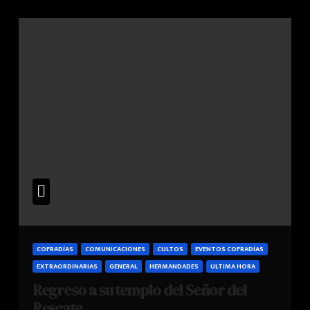
COFRADÍAS
COMUNICACIONES
CULTOS
EVENTOS COFRADÍAS
EXTRAORDINARIAS
GENERAL
HERMANDADES
ULTIMA HORA
Regreso a su templo del Señor del
Rescate