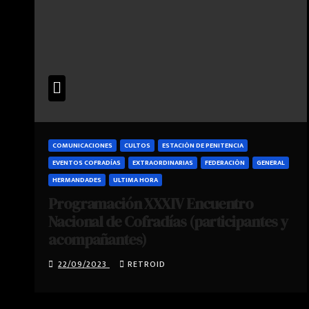
COMUNICACIONES
CULTOS
ESTACIÓN DE PENITENCIA
EVENTOS COFRADÍAS
EXTRAORDINARIAS
FEDERACIÓN
GENERAL
HERMANDADES
ULTIMA HORA
Programación XXXIV Encuentro
Nacional de Cofradías (participantes y
acompañantes)
22/09/2023
RETROID