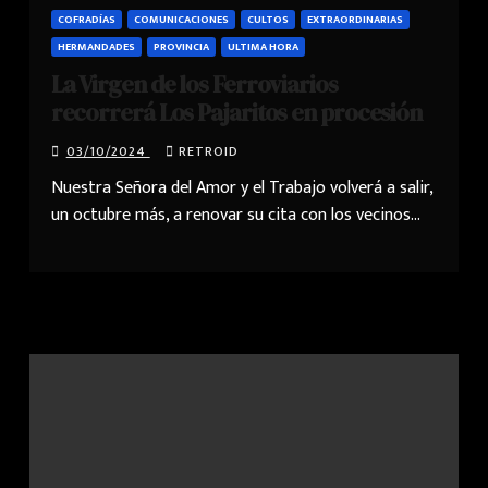
COFRADÍAS
COMUNICACIONES
CULTOS
EXTRAORDINARIAS
HERMANDADES
PROVINCIA
ULTIMA HORA
La Virgen de los Ferroviarios
recorrerá Los Pajaritos en procesión
03/10/2024
RETROID
Nuestra Señora del Amor y el Trabajo volverá a salir,
un octubre más, a renovar su cita con los vecinos…