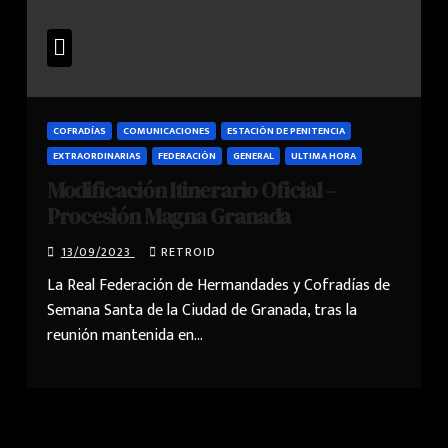
COFRADÍAS
COMUNICACIONES
ESTACIÓN DE PENITENCIA
EXTRAORDINARIAS
FEDERACIÓN
GENERAL
ULTIMA HORA
Modificación Itinerario Oficial –
Procesión Magna Granada
13/09/2023
RETROID
La Real Federación de Hermandades y Cofradías de
Semana Santa de la Ciudad de Granada, tras la
reunión mantenida en…