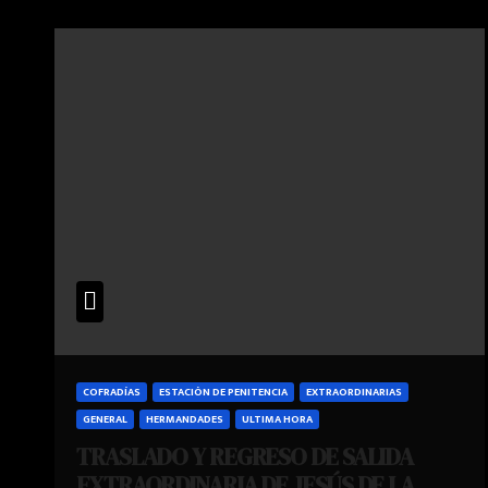
COFRADÍAS
ESTACIÓN DE PENITENCIA
EXTRAORDINARIAS
GENERAL
HERMANDADES
ULTIMA HORA
TRASLADO Y REGRESO DE SALIDA
EXTRAORDINARIA DE JESÚS DE LA