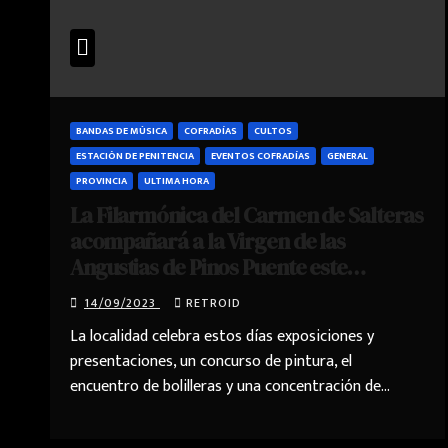
BANDAS DE MÚSICA
COFRADÍAS
CULTOS
ESTACIÓN DE PENITENCIA
EVENTOS COFRADÍAS
GENERAL
PROVINCIA
ULTIMA HORA
La Filarmónica del Carmen de Salteras
acompañará a la Virgen de las
Angustias de Pinos Puente este
domingo
14/09/2023
RETROID
La localidad celebra estos días exposiciones y
presentaciones, un concurso de pintura, el
encuentro de bolilleras y una concentración de…