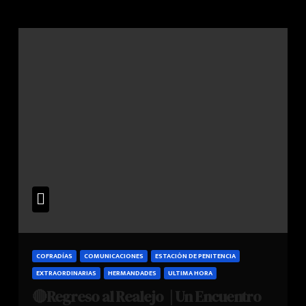
COFRADÍAS
COMUNICACIONES
ESTACIÓN DE PENITENCIA
EXTRAORDINARIAS
HERMANDADES
ULTIMA HORA
🔴Regreso al Realejo | Un Encuentro