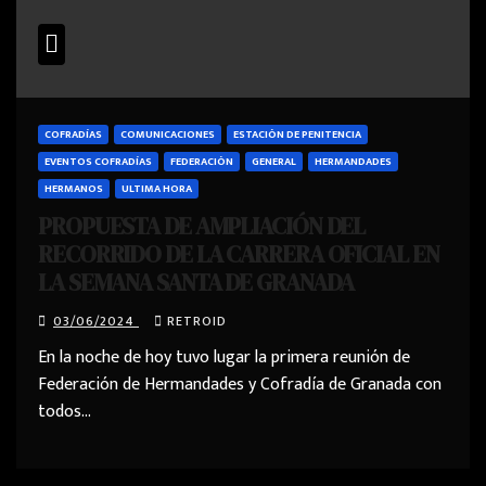
COFRADÍAS
COMUNICACIONES
ESTACIÓN DE PENITENCIA
EVENTOS COFRADÍAS
FEDERACIÓN
GENERAL
HERMANDADES
HERMANOS
ULTIMA HORA
PROPUESTA DE AMPLIACIÓN DEL
RECORRIDO DE LA CARRERA OFICIAL EN
LA SEMANA SANTA DE GRANADA
03/06/2024
RETROID
En la noche de hoy tuvo lugar la primera reunión de
Federación de Hermandades y Cofradía de Granada con
todos…