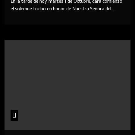
En la tarde de hoy, martes 1 de Octubre, dará comienzo
el solemne triduo en honor de Nuestra Señora del…