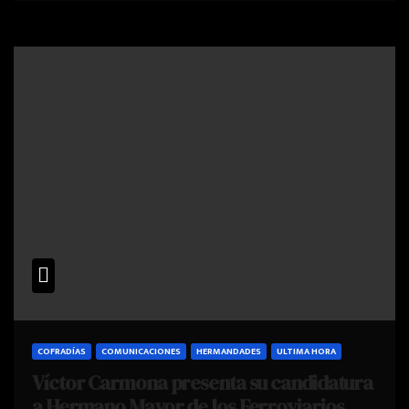
COFRADÍAS
COMUNICACIONES
HERMANDADES
ULTIMA HORA
Víctor Carmona presenta su candidatura
a Hermano Mayor de los Ferroviarios