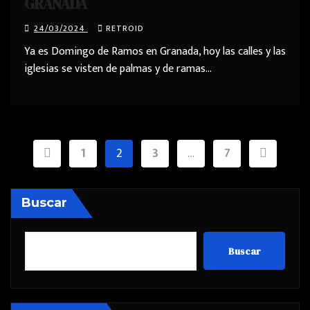
GRANADA
24/03/2024
RETROID
Ya es Domingo de Ramos en Granada, hoy las calles y las
iglesias se visten de palmas y de ramas…
Paginación
1
2
3
…
7
de
entradas
Buscar
Buscar