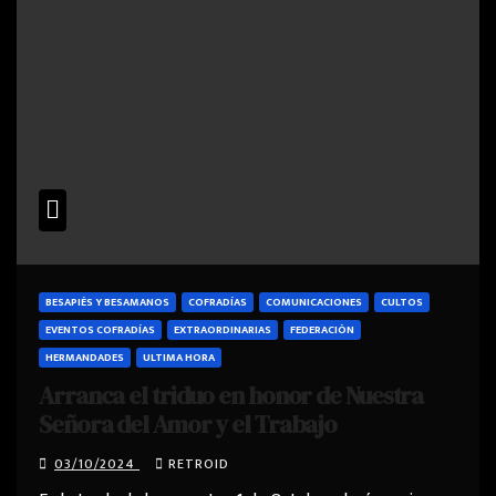
BESAPIÉS Y BESAMANOS
COFRADÍAS
COMUNICACIONES
CULTOS
EVENTOS COFRADÍAS
EXTRAORDINARIAS
FEDERACIÓN
HERMANDADES
ULTIMA HORA
Arranca el triduo en honor de Nuestra
Señora del Amor y el Trabajo
03/10/2024
RETROID