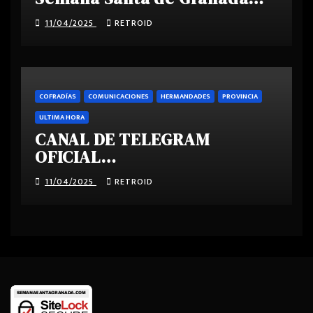
2025
11/04/2025
RETROID
COFRADÍAS
COMUNICACIONES
HERMANDADES
PROVINCIA
ULTIMA HORA
CANAL DE TELEGRAM
OFICIAL
SEMANASANTAGRANADA.COM
11/04/2025
RETROID