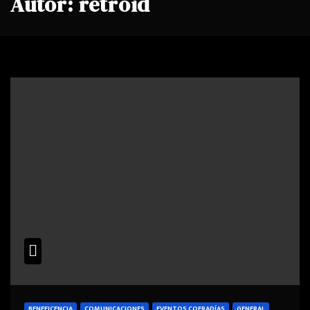
Autor:
retroid
BENEFICENCIA
COMUNICACIONES
EVENTOS COFRADÍAS
GENERAL