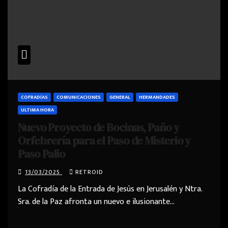
COFRADÍAS
COMUNICACIONES
GENERAL
HERMANDADES
ULTIMA HORA
Nuevo Proyecto de Bocinas, Paño y
Orfebrería para el Paso de Misterio y
Paso Palio
13/03/2025
RETROID
La Cofradía de la Entrada de Jesús en Jerusalén y Ntra.
Sra. de la Paz afronta un nuevo e ilusionante…