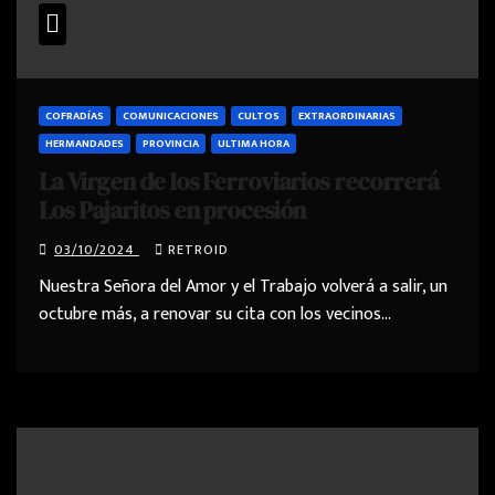
COFRADÍAS
COMUNICACIONES
CULTOS
EXTRAORDINARIAS
HERMANDADES
PROVINCIA
ULTIMA HORA
La Virgen de los Ferroviarios recorrerá
Los Pajaritos en procesión
03/10/2024
RETROID
Nuestra Señora del Amor y el Trabajo volverá a salir, un
octubre más, a renovar su cita con los vecinos…