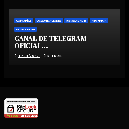
COFRADÍAS
COMUNICACIONES
HERMANDADES
PROVINCIA
ULTIMA HORA
CANAL DE TELEGRAM
OFICIAL
SEMANASANTAGRANADA.COM
11/04/2025
RETROID