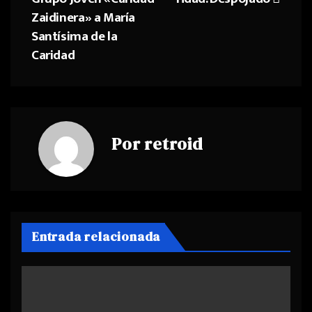
de
Zaidinera» a María
Santísima de la
entradas
Caridad
Por
retroid
Entrada relacionada