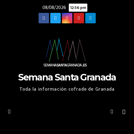
Saltar
08/08/2026
12:56 pm
al
contenido
Semana Santa Granada
Toda la información cofrade de Granada