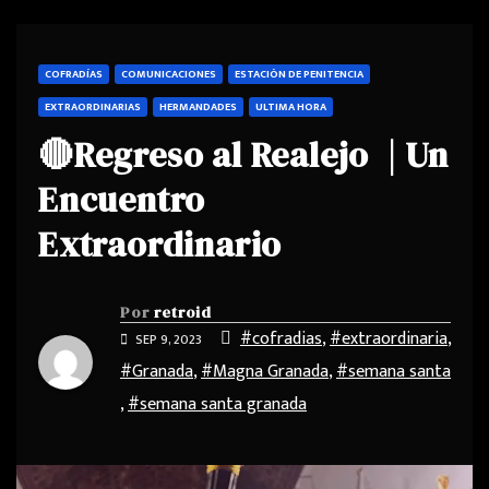
COFRADÍAS
COMUNICACIONES
ESTACIÓN DE PENITENCIA
EXTRAORDINARIAS
HERMANDADES
ULTIMA HORA
🔴Regreso al Realejo | Un
Encuentro
Extraordinario
Por
retroid
#cofradias
,
#extraordinaria
,
SEP 9, 2023
#Granada
,
#Magna Granada
,
#semana santa
,
#semana santa granada