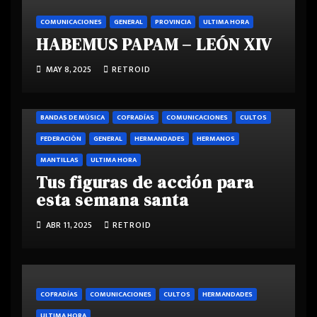
COMUNICACIONES
GENERAL
PROVINCIA
ULTIMA HORA
HABEMUS PAPAM – LEÓN XIV
MAY 8, 2025
RETROID
BANDAS DE MÚSICA
COFRADÍAS
COMUNICACIONES
CULTOS
FEDERACIÓN
GENERAL
HERMANDADES
HERMANOS
MANTILLAS
ULTIMA HORA
Tus figuras de acción para
esta semana santa
ABR 11, 2025
RETROID
COFRADÍAS
COMUNICACIONES
CULTOS
HERMANDADES
ULTIMA HORA