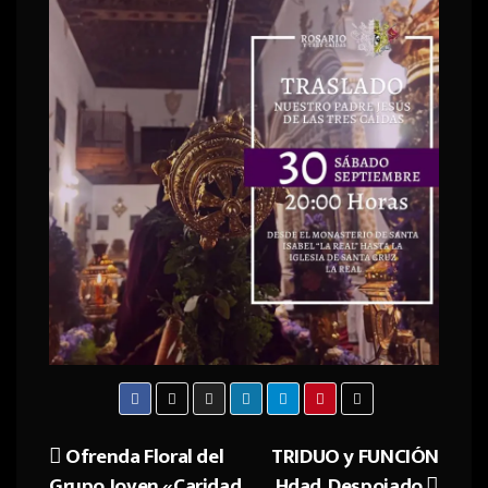
Ofrenda Floral del
TRIDUO y FUNCIÓN
Navegación
Grupo Joven «Caridad
Hdad. Despojado