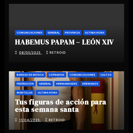
COMUNICACIONES
GENERAL
PROVINCIA
ULTIMA HORA
HABEMUS PAPAM – LEÓN XIV
08/05/2025
RETROID
BANDAS DE MÚSICA
COFRADÍAS
COMUNICACIONES
CULTOS
FEDERACIÓN
GENERAL
HERMANDADES
HERMANOS
MANTILLAS
ULTIMA HORA
Tus figuras de acción para
esta semana santa
11/04/2025
RETROID