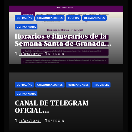
COFRADÍAS
COMUNICACIONES
CULTOS
HERMANDADES
ULTIMA HORA
Horarios e itinerarios de la
Semana Santa de Granada
2025
11/04/2025
RETROID
COFRADÍAS
COMUNICACIONES
HERMANDADES
PROVINCIA
ULTIMA HORA
CANAL DE TELEGRAM
OFICIAL
SEMANASANTAGRANADA.COM
11/04/2025
RETROID