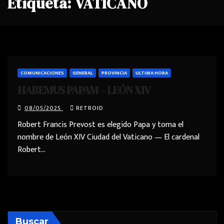
Etiqueta:
VATICANO
COMUNICACIONES
GENERAL
PROVINCIA
ULTIMA HORA
HABEMUS PAPAM – LEÓN XIV
08/05/2025
RETROID
Robert Francis Prevost es elegido Papa y toma el
nombre de León XIV Ciudad del Vaticano — El cardenal
Robert…
Buscar