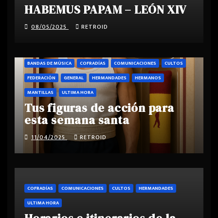
HABEMUS PAPAM – LEÓN XIV
08/05/2025
RETROID
BANDAS DE MÚSICA
COFRADÍAS
COMUNICACIONES
CULTOS
FEDERACIÓN
GENERAL
HERMANDADES
HERMANOS
MANTILLAS
ULTIMA HORA
Tus figuras de acción para
esta semana santa
11/04/2025
RETROID
COFRADÍAS
COMUNICACIONES
CULTOS
HERMANDADES
ULTIMA HORA