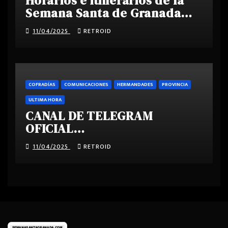
Horarios e itinerarios de la
Semana Santa de Granada
2025
11/04/2025
RETROID
COFRADÍAS
COMUNICACIONES
HERMANDADES
PROVINCIA
ULTIMA HORA
CANAL DE TELEGRAM
OFICIAL
SEMANASANTAGRANADA.COM
11/04/2025
RETROID