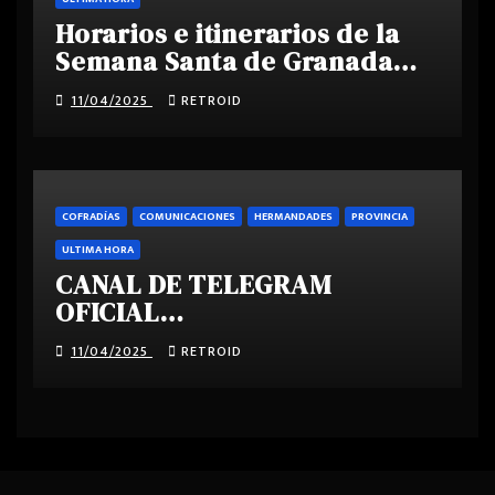
Horarios e itinerarios de la
Semana Santa de Granada
2025
11/04/2025
RETROID
COFRADÍAS
COMUNICACIONES
HERMANDADES
PROVINCIA
ULTIMA HORA
CANAL DE TELEGRAM
OFICIAL
SEMANASANTAGRANADA.COM
11/04/2025
RETROID