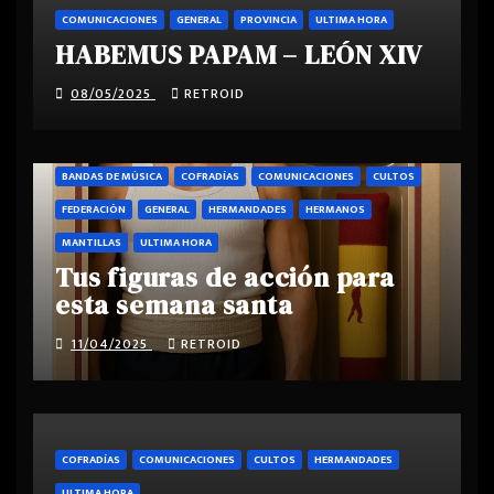
COMUNICACIONES
GENERAL
PROVINCIA
ULTIMA HORA
HABEMUS PAPAM – LEÓN XIV
08/05/2025
RETROID
BANDAS DE MÚSICA
COFRADÍAS
COMUNICACIONES
CULTOS
FEDERACIÓN
GENERAL
HERMANDADES
HERMANOS
MANTILLAS
ULTIMA HORA
Tus figuras de acción para
esta semana santa
11/04/2025
RETROID
COFRADÍAS
COMUNICACIONES
CULTOS
HERMANDADES
ULTIMA HORA