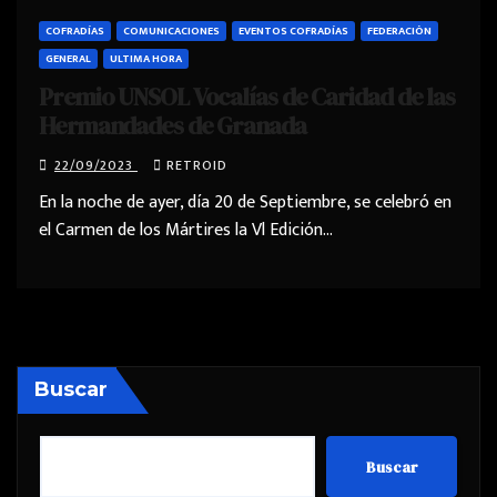
COFRADÍAS
COMUNICACIONES
EVENTOS COFRADÍAS
FEDERACIÓN
GENERAL
ULTIMA HORA
Premio UNSOL Vocalías de Caridad de las
Hermandades de Granada
22/09/2023
RETROID
En la noche de ayer, día 20 de Septiembre, se celebró en
el Carmen de los Mártires la Vl Edición…
Buscar
Buscar