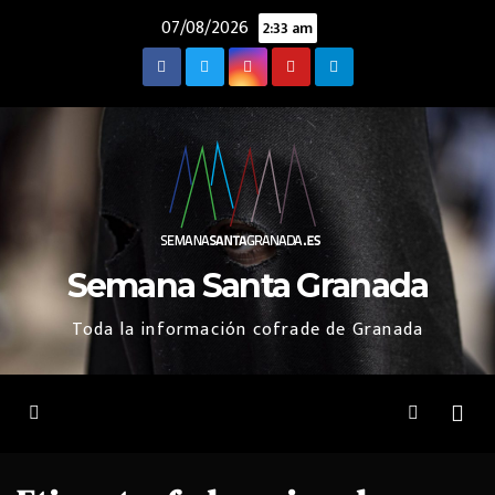
Saltar
07/08/2026
2:33 am
al
contenido
Semana Santa Granada
Toda la información cofrade de Granada