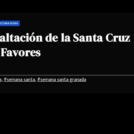
ULTIMA HORA
xaltación de la Santa Cruz
 Favores
a
,
#semana santa
,
#semana santa granada