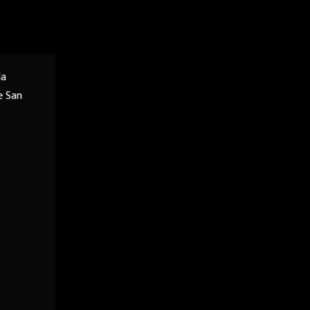
la
e San