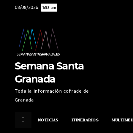
Saltar
08/08/2026
1:58 am
al
contenido
Semana Santa
Granada
Toda la información cofrade de
Granada
NOTICIAS
ITINERARIOS
MULTIME