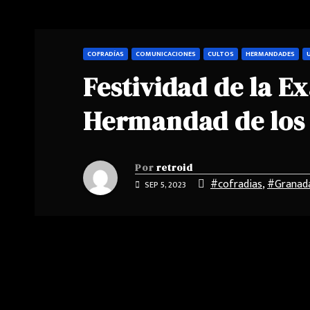
COFRADÍAS
COMUNICACIONES
CULTOS
HERMANDADES
Festividad de la E
Hermandad de los
Por
retroid
#cofradias
,
#Granad
SEP 5, 2023